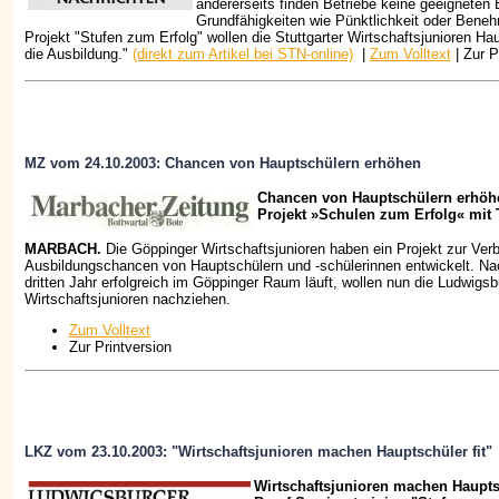
andererseits finden Betriebe keine geeigneten 
Grundfähigkeiten wie Pünktlichkeit oder Bene
Projekt "Stufen zum Erfolg" wollen die Stuttgarter Wirtschaftsjunioren Ha
die Ausbildung."
(direkt zum Artikel bei STN-online)
|
Zum Volltext
| Zur P
MZ vom 24.10.2003: Chancen von Hauptschülern erhöhen
Chancen von Hauptschülern erhöh
Projekt »Schulen zum Erfolg« mit
MARBACH.
Die Göppinger Wirtschaftsjunioren haben ein Projekt zur Ver
Ausbildungschancen von Hauptschülern und -schülerinnen entwickelt. Na
dritten Jahr erfolgreich im Göppinger Raum läuft, wollen nun die Ludwigsb
Wirtschaftsjunioren nachziehen.
Zum Volltext
Zur Printversion
LKZ vom 23.10.2003: "Wirtschaftsjunioren machen Hauptschüler fit"
Wirtschaftsjunioren machen Hauptsc