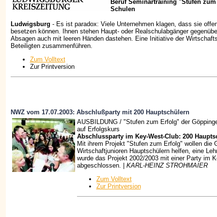
Beruf Seminartraining "Stufen zum 
Schulen
Ludwigsburg
- Es ist paradox: Viele Unternehmen klagen, dass sie offen
besetzen können. Ihnen stehen Haupt- oder Realschulabgänger gegenüber,
Absagen auch mit leeren Händen dastehen. Eine Initiative der Wirtschaftsj
Beteiligten zusammenführen.
Zum Volltext
Zur Printversion
NWZ vom 17.07.2003: Abschlußparty mit 200 Hauptschülern
AUSBILDUNG / "Stufen zum Erfolg" der Göppinger
auf Erfolgskurs
Abschlussparty im Key-West-Club: 200 Hauptsc
Mit ihrem Projekt "Stufen zum Erfolg" wollen die 
Wirtschaftjunioren Hauptschülern helfen, eine Lehr
wurde das Projekt 2002/2003 mit einer Party im 
abgeschlossen. |
KARL-HEINZ STROHMAIER
Zum Volltext
Zur Printversion