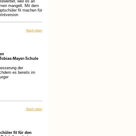
Bewerber, weil es an
hmen mangelt. Mit dem
uptschüler fit machen für
rintversion
Nach oben
en
 Tobias-Mayer-Schule
besserung der
chdem es bereits im
urger
Nach oben
hüler fit für den