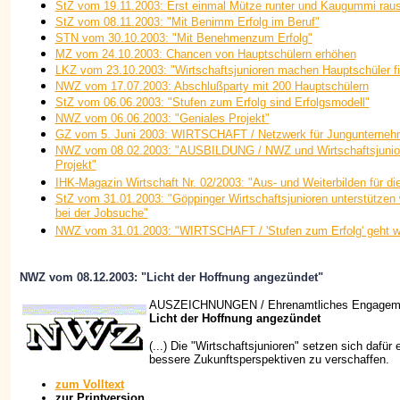
StZ vom 19.11.2003: Erst einmal Mütze runter und Kaugummi raus
StZ vom 08.11.2003: "Mit Benimm Erfolg im Beruf"
STN vom 30.10.2003: "Mit Benehmenzum Erfolg"
MZ vom 24.10.2003: Chancen von Hauptschülern erhöhen
LKZ vom 23.10.2003: "Wirtschaftsjunioren machen Hauptschüler fi
NWZ vom 17.07.2003: Abschlußparty mit 200 Hauptschülern
StZ vom 06.06.2003: "Stufen zum Erfolg sind Erfolgsmodell"
NWZ vom 06.06.2003: "Geniales Projekt"
GZ vom 5. Juni 2003: WIRTSCHAFT / Netzwerk für Jungunterneh
NWZ vom 08.02.2003: "AUSBILDUNG / NWZ und Wirtschaftsjunior
Projekt"
IHK-Magazin Wirtschaft Nr. 02/2003: "Aus- und Weiterbilden für di
StZ vom 31.01.2003: "Göppinger Wirtschaftsjunioren unterstützen 
bei der Jobsuche"
NWZ vom 31.01.2003: "WIRTSCHAFT / 'Stufen zum Erfolg' geht we
NWZ vom 08.12.2003: "Licht der Hoffnung angezündet"
AUSZEICHNUNGEN / Ehrenamtliches Engagem
Licht der Hoffnung angezündet
(...) Die "Wirtschaftsjunioren" setzen sich dafür
bessere Zukunftsperspektiven zu verschaffen.
zum Volltext
zur Printversion