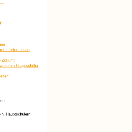
...
t"
mer
en starten neues
e Zukunft"
weiterhin Hauptschüler
iter"
ent
 ein, Hauptschülern