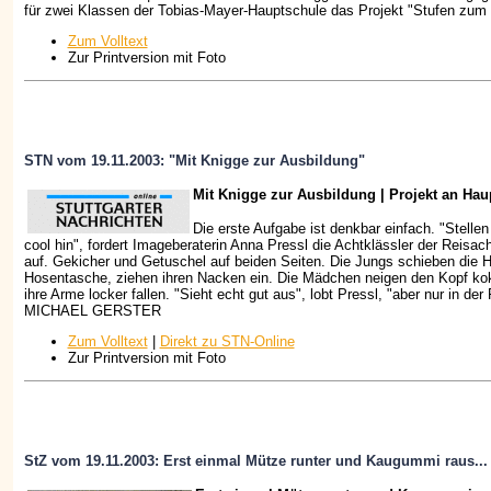
für zwei Klassen der Tobias-Mayer-Hauptschule das Projekt "Stufen zum 
Zum Volltext
Zur Printversion mit Foto
STN vom 19.11.2003: "Mit Knigge zur Ausbildung"
Mit Knigge zur Ausbildung | Projekt an Ha
Die erste Aufgabe ist denkbar einfach. "Stellen
cool hin", fordert Imageberaterin Anna Pressl die Achtklässler der Reisac
auf. Gekicher und Getuschel auf beiden Seiten. Die Jungs schieben die H
Hosentasche, ziehen ihren Nacken ein. Die Mädchen neigen den Kopf koke
ihre Arme locker fallen. "Sieht echt gut aus", lobt Pressl, "aber nur in der
MICHAEL GERSTER
Zum Volltext
|
Direkt zu STN-Online
Zur Printversion mit Foto
StZ vom 19.11.2003: Erst einmal Mütze runter und Kaugummi raus...