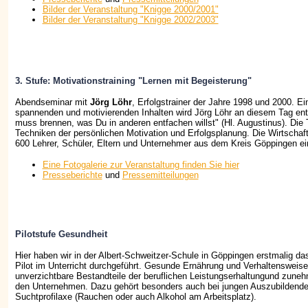
Bilder der Veranstaltung "Knigge 2000/2001"
Bilder der Veranstaltung "Knigge 2002/2003"
3. Stufe: Motivationstraining "Lernen mit Begeisterung"
Abendseminar mit
Jörg Löhr
, Erfolgstrainer der Jahre 1998 und 2000. E
spannenden und motivierenden Inhalten wird Jörg Löhr an diesem Tag ent
muss brennen, was Du in anderen entfachen willst" (Hl. Augustinus). Die 
Techniken der persönlichen Motivation und Erfolgsplanung. Die Wirtschaft
600 Lehrer, Schüler, Eltern und Unternehmer aus dem Kreis Göppingen ei
Eine Fotogalerie zur Veranstaltung finden Sie hier
Presseberichte
und
Pressemitteilungen
Pilotstufe Gesundheit
Hier haben wir in der Albert-Schweitzer-Schule in Göppingen erstmalig d
Pilot im Unterricht durchgeführt. Gesunde Ernährung und Verhaltensweise
unverzichtbare Bestandteile der beruflichen Leistungserhaltungund zune
den Unternehmen. Dazu gehört besonders auch bei jungen Auszubildende
Suchtprofilaxe (Rauchen oder auch Alkohol am Arbeitsplatz).