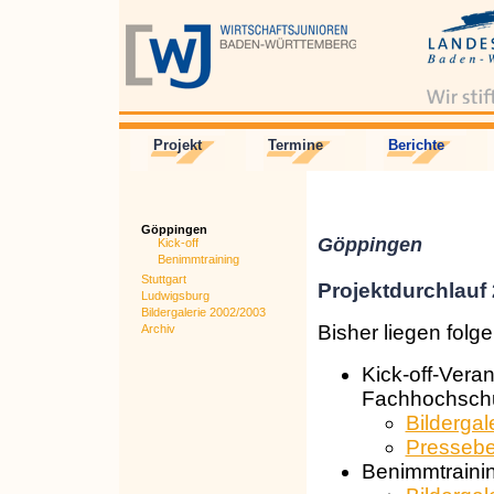
Projekt
Termine
Berichte
Göppingen
Göppingen
Kick-off
Benimmtraining
Stuttgart
Projektdurchlauf
Ludwigsburg
Bildergalerie 2002/2003
Bisher liegen folg
Archiv
Kick-off-Vera
Fachhochsch
Bildergal
Pressebe
Benimmtrainin