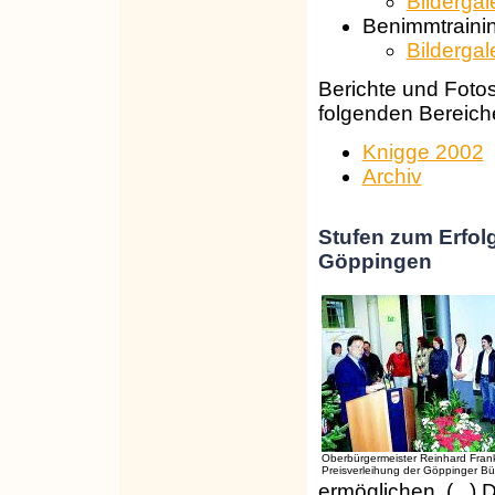
Bildergal
Benimmtrainin
Bildergal
Berichte und Fotos
folgenden Bereich
Knigge 2002
Archiv
Stufen zum Erfolg
Göppingen
Oberbürgermeister Reinhard Frank
Preisverleihung der Göppinger Bür
ermöglichen. (...) 