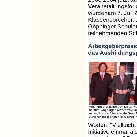
Veranstaltungsfo
wurdenam 7. Juli 2
Klassensprecher, d
Göppinger Schulamt
teilnehmenden Sch
Arbeitgeberpräsid
das Ausbildungsp
Arbeitgeberpräsident Dr. Dieter H
bei den Göppinger Wirtschaftsjuni
neben ihm der Vorsitzende Sven M
Juniorengeschäftsführer Gernot I
Worten: "Vielleich
Initiative einmal 