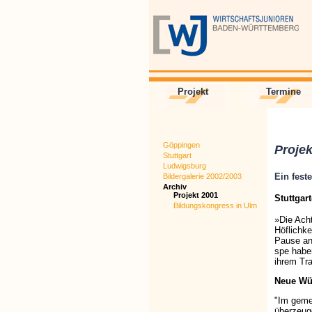
Projekt
Termine
Göppingen
Projek
Stuttgart
Ludwigsburg
Ein fest
Bildergalerie 2002/2003
Archiv
Projekt 2001
Stuttgar
Bildungskongress in Ulm
»Die Ach
Höflichke
Pause ans
spe habe
ihrem Tr
Neue Wür
"Im gemei
überzeuge