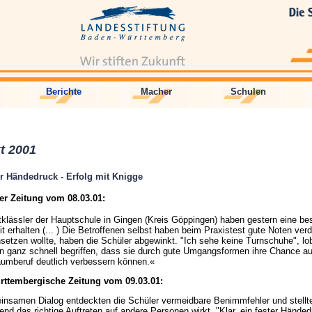
Berichte
Macher
Schulen
t 2001
er Händedruck - Erfolg mit Knigge
ter Zeitung vom 08.03.01:
tklässler der Hauptschule in Gingen (Kreis Göppingen) haben gestern eine 
it erhalten (... ) Die Betroffenen selbst haben beim Praxistest gute Noten verd
etzen wollte, haben die Schüler abgewinkt. "Ich sehe keine Turnschuhe", lobt
n ganz schnell begriffen, dass sie durch gute Umgangsformen ihre Chance au
aumberuf deutlich verbessern können.«
ttembergische Zeitung vom 09.03.01:
nsamen Dialog entdeckten die Schüler vermeidbare Benimmfehler und stellten
nd das richtige Auftreten auf andere Personen wirkt. "Klar, ein fester Händed