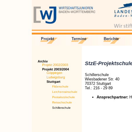
Projekt
Termine
Berichte
Archiv
StzE-Projektschul
Projekt 2002/2003
Projekt 2003/2004
Göppingen
Schillerschule
Ludwigsburg
Wiesbadener Str. 40
Stuttgart
70372 Stuttgart
Filderschule
Tel.: 216 - 29 89
Lerchenrainschule
Ansprechpartner:
H
Pestalozzischule
Reisachschule
Schillerschule