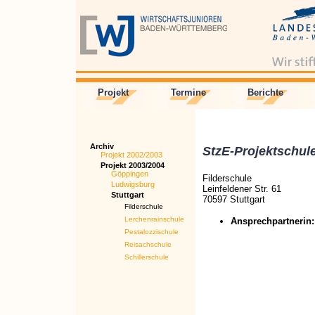
Projekt
Termine
Berichte
Archiv
StzE-Projektschul
Projekt 2002/2003
Projekt 2003/2004
Göppingen
Filderschule
Ludwigsburg
Leinfeldener Str. 61
Stuttgart
70597 Stuttgart
Filderschule
Lerchenrainschule
Ansprechpartnerin:
Pestalozzischule
Reisachschule
Schillerschule