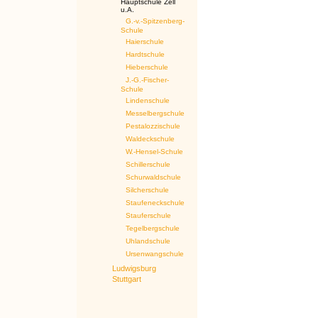
Hauptschule Zell
u.A.
G.-v.-Spitzenberg-
Schule
Haierschule
Hardtschule
Hieberschule
J.-G.-Fischer-
Schule
Lindenschule
Messelbergschule
Pestalozzischule
Waldeckschule
W.-Hensel-Schule
Schillerschule
Schurwaldschule
Silcherschule
Staufeneckschule
Stauferschule
Tegelbergschule
Uhlandschule
Ursenwangschule
Ludwigsburg
Stuttgart