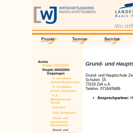
Projekt
Termine
Berichte
Archiv
Grund- und Haupts
Projekt 2002/2003
Projekt 2003/2004
Göppingen
Grund- und Hauptschule Zel
A.-Schweitzer-
Schulstr. 15
Schule Albershausen
73119 Zell u.A.
A.-Schweitzer-
Telefon: 07164/5689
Schule Göppingen
F.-X.-
Ansprechpartner:
He
Messerschmidt-
Schule
GHS Boll
GHS Schlierbach
Grund- und
Hauptschule
Böhmenkirch
Grund- und