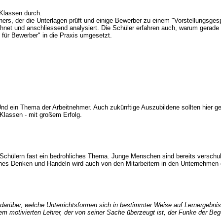
 Klassen durch.
ers, der die Unterlagen prüft und einige Bewerber zu einem "Vorstellungsgesp
chnet und anschliessend analysiert. Die Schüler erfahren auch, warum gerade
 für Bewerber" in die Praxis umgesetzt.
in Thema der Arbeitnehmer. Auch zukünftige Auszubildene sollten hier gesch
Klassen - mit großem Erfolg.
Schülern fast ein bedrohliches Thema. Junge Menschen sind bereits verschuld
iches Denken und Handeln wird auch von den Mitarbeitern in den Unternehmen 
darüber, welche Unterrichtsformen sich in bestimmter Weise auf Lernergebni
em motivierten Lehrer, der von seiner Sache überzeugt ist, der Funke der Beg